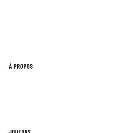
Organisation
Équipe
Individuel
Streameur/Créateur
Revue
Vitrine
À PROPOS
À propos de l'organisation
Commanditaires
Les partenaires
Réalisations
JOUEURS