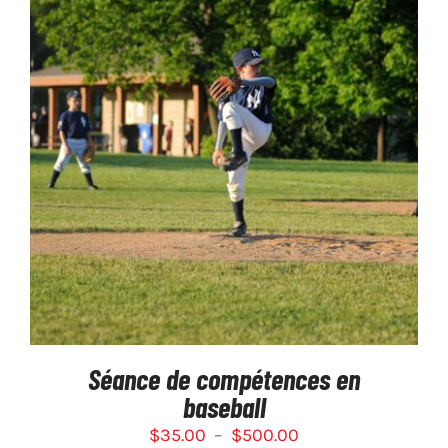
CE
CHOIX DES OPTIONS
/
PRODUIT
DÉTAILS
A
PLUSIEURS
VARIATIONS.
LES
OPTIONS
PEUVENT
ÊTRE
CHOISIES
SUR
Séance de compétences en
LA
baseball
PAGE
DU
Plage
$
35.00
–
$
500.00