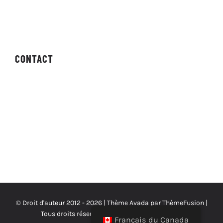
Forums
Bulletin
CONTACT
Contactez-nous
Les demandes de presse
© Droit d'auteur 2012 -
2026 | Thème Avada par
ThèmeFusion
|
Tous droits réservés | Alimenté par
WordPress
Français du Canada