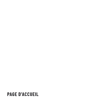
(413) 320-3472
Visite
Emplacement dans l'Ohio :
964, chemin des Perles
Brunswick, Ohio 44212
Nevada Localisation :
1575 Delucchi Lane
Suite 116
Reno, Nevada 89502
PAGE D'ACCUEIL