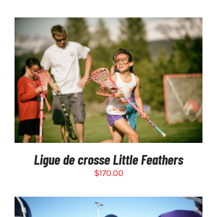
PRODUIT
de
prix :
$35.00
à
$500.00
SÉLECTIONNEZ LES OPTIONS
/
DÉTAILS
Ligue de crosse Little Feathers
$
170.00