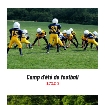
SUR
LA
PAGE
DU
PRODUIT
SÉLECTIONNEZ LES OPTIONS
/
DÉTAILS
Camp d'été de football
$
70.00