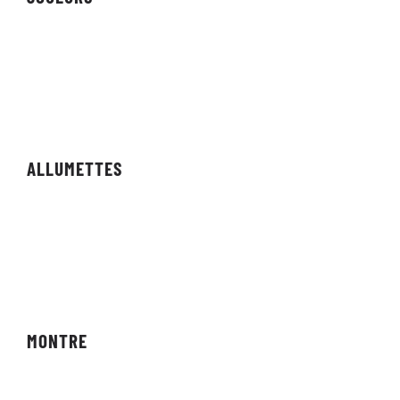
Équipes
Personnes
Streamers/Créateurs
ALLUMETTES
Agencements
Résultats
Compétitions
MONTRE
Diffusions en direct