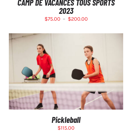
CAMP DE VACANCES TOUS SPORTS
LA
2023
PAGE
DU
Plage
$
75.00
–
$
200.00
PRODUIT
de
prix :
$75.00
à
$200.00
CE
SÉLECTIONNEZ LES OPTIONS
/
PRODUIT
DÉTAILS
A
PLUSIEURS
VARIATIONS.
LES
OPTIONS
PEUVENT
Pickleball
ÊTRE
CHOISIES
$
115.00