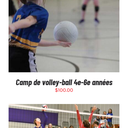
SÉLECTIONNEZ LES OPTIONS
/
DÉTAILS
Camp de volley-ball 4e-6e années
$
100.00