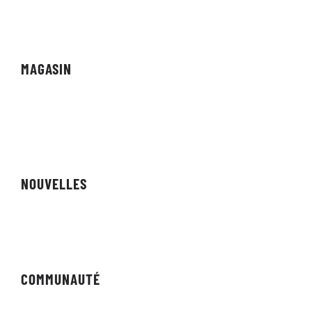
Vidéo à la demande
MAGASIN
Vitrine
Affiliés
NOUVELLES
Revue
COMMUNAUTÉ