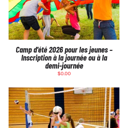
SÉLECTIONNEZ LES OPTIONS
/
DÉTAILS
Camp d'été 2026 pour les jeunes –
Inscription à la journée ou à la
demi-journée
$
0.00
CE
SÉLECTIONNEZ LES OPTIONS
/