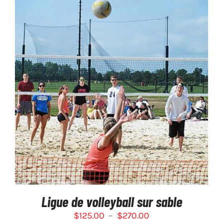
CE
SÉLECTIONNEZ LES OPTIONS
/
PRODUIT
DÉTAILS
A
PLUSIEURS
VARIATIONS.
LES
OPTIONS
PEUVENT
ÊTRE
CHOISIES
SUR
Ligue de volleyball sur sable
LA
PAGE
Plage
$
125.00
–
$
270.00