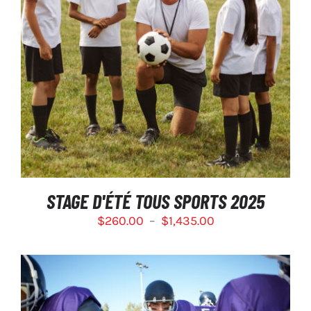
CE
SÉLECTIONNEZ LES OPTIONS
/
PRODUIT
DÉTAILS
A
PLUSIEURS
VARIATIONS.
LES
OPTIONS
PEUVENT
ÊTRE
CHOISIES
SUR
STAGE D'ÉTÉ TOUS SPORTS 2025
LA
Plage
$
260.00
–
$
1,435.00
PAGE
DU
de
PRODUIT
prix :
$260.00
à