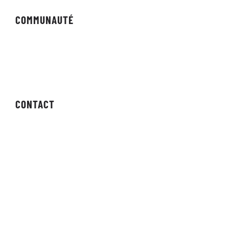
COMMUNAUTÉ
Forums
Bulletin
CONTACT
Contactez-nous
Les demandes de presse