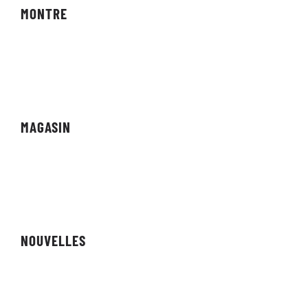
MONTRE
Diffusions en direct
Vidéo à la demande
MAGASIN
Vitrine
Affiliés
NOUVELLES
Revue