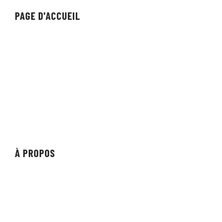
PAGE D'ACCUEIL
Organisation
Équipe
Individuel
Streameur/Créateur
Revue
Vitrine
À PROPOS
À propos de l'organisation
Commanditaires
Les partenaires