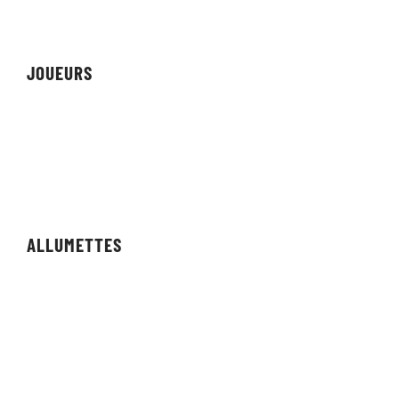
Réalisations
JOUEURS
Équipes
Personnes
Streamers/Créateurs
ALLUMETTES
Agencements
Résultats
Compétitions