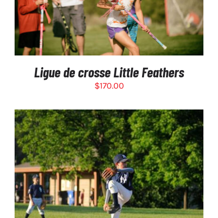
Ligue de crosse Little Feathers
$
170.00
CE
CHOIX DES OPTIONS
/
PRODUIT
DÉTAILS