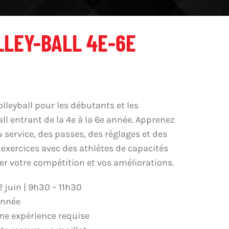
LLEY-BALL 4E-6E
leyball pour les débutants et les
ll entrant de la 4e à la 6e année. Apprenez
 service, des passes, des réglages et des
 exercices avec des athlètes de capacités
r votre compétition et vos améliorations.
2 juin | 9h30 – 11h30
année
ne expérience requise