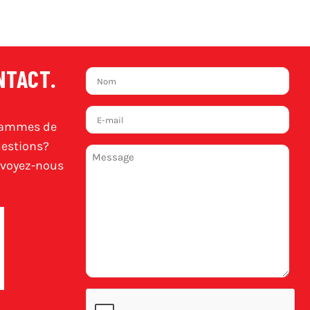
NTACT.
Nom
(Requis)
E-
grammes de
mail
(Requis)
uestions?
Message
(Requis)
Envoyez-nous
Captcha