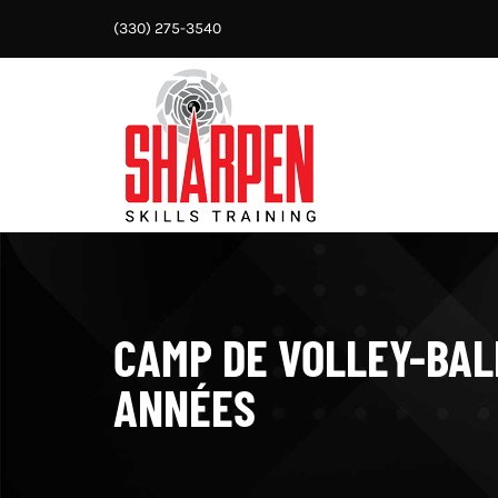
Aller
(330) 275-3540
au
contenu
CAMP DE VOLLEY-BAL
ANNÉES