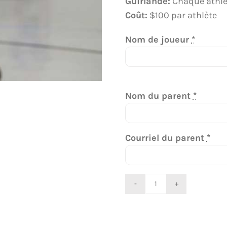
Guirlande:
Chaque athlèt
Coût:
$100 par athlète
Nom de joueur
*
Nom du parent
*
Courriel du parent
*
quantité
de
4th-