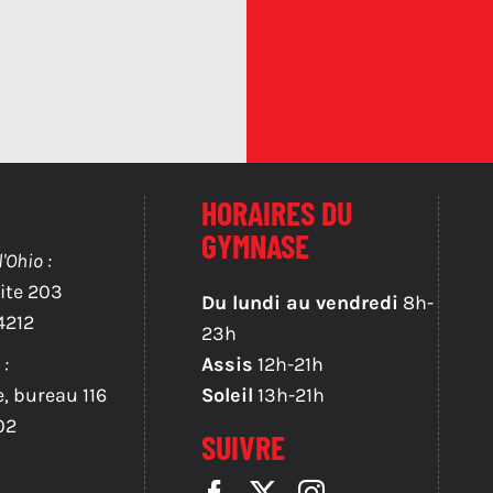
HORAIRES DU
GYMNASE
Ohio :
ite 203
Du lundi au vendredi
8h-
4212
23h
 :
Assis
12h-21h
e, bureau 116
Soleil
13h-21h
02
SUIVRE