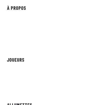
À PROPOS
À propos de l'organisation
Commanditaires
Les partenaires
Réalisations
JOUEURS
Équipes
Personnes
Streamers/Créateurs
ALLUMETTES