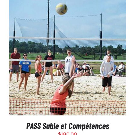
PAGE
DU
PRODUIT
SÉLECTIONNEZ LES OPTIONS
/
DÉTAILS
PASS Sable et Compétences
$
180.00