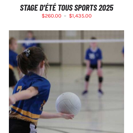
SUR
STAGE D'ÉTÉ TOUS SPORTS 2025
LA
Plage
$
260.00
–
$
1,435.00
PAGE
DU
de
PRODUIT
prix :
$260.00
à
$1,435.00
SÉLECTIONNEZ LES OPTIONS
/
DÉTAILS