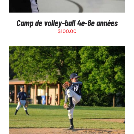
Camp de volley-ball 4e-6e années
$
100.00
CE
CHOIX DES OPTIONS
/
PRODUIT
DÉTAILS
A
PLUSIEURS
VARIATIONS.