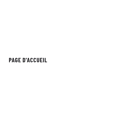
Suite 116
Reno, Nevada 89502
PAGE D'ACCUEIL
Organisation
Équipe
Individuel
Streameur/Créateur
Revue
Vitrine