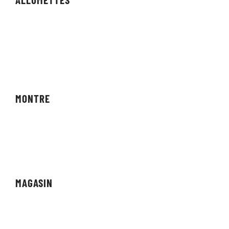
Agencements
Résultats
Compétitions
MONTRE
Diffusions en direct
Vidéo à la demande
MAGASIN
Vitrine
Affiliés