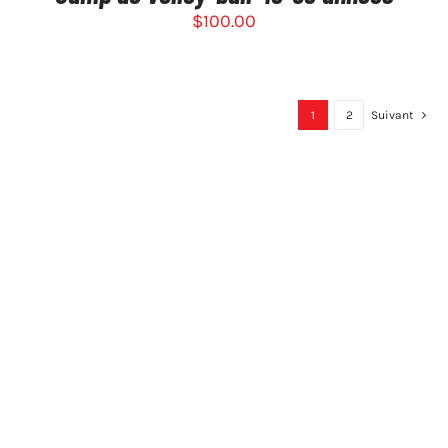
$
100.00
1
2
Suivant
Appel
(413) 320-3472
Visite
Emplacement dans l'Ohio :
964, chemin des Perles
Brunswick, Ohio 44212