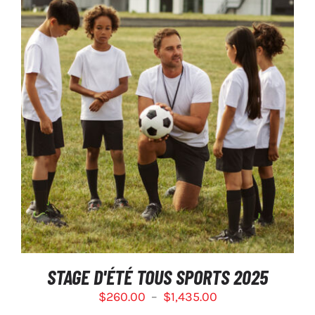
CE
SÉLECTIONNEZ LES OPTIONS
/
PRODUIT
DÉTAILS
A
PLUSIEURS
VARIATIONS.
LES
OPTIONS
PEUVENT
ÊTRE
CHOISIES
SUR
STAGE D'ÉTÉ TOUS SPORTS 2025
LA
Plage
$
260.00
–
$
1,435.00
PAGE
DU