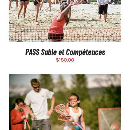
PASS Sable et Compétences
$
180.00
SÉLECTIONNEZ LES OPTIONS
/
DÉTAILS