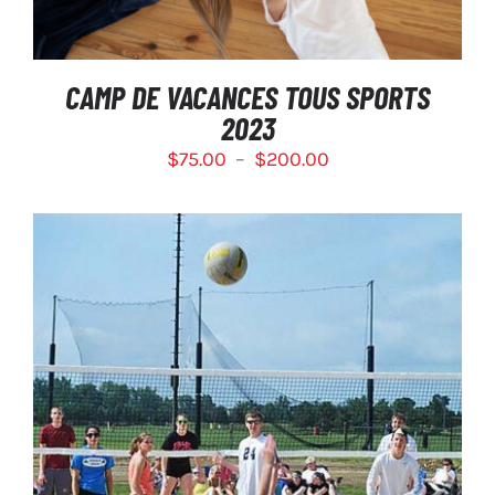
PEUVENT
ÊTRE
CHOISIES
SUR
CAMP DE VACANCES TOUS SPORTS
LA
2023
PAGE
DU
Plage
$
75.00
–
$
200.00
PRODUIT
de
prix :
$75.00
à
$200.00
SÉLECTIONNEZ LES OPTIONS
/
DÉTAILS