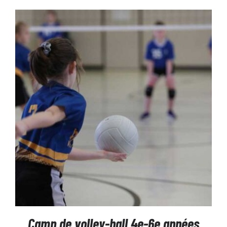
LA
PAGE
DU
PRODUIT
SÉLECTIONNEZ LES OPTIONS
/
DÉTAILS
Camp de volley-ball 4e-6e années