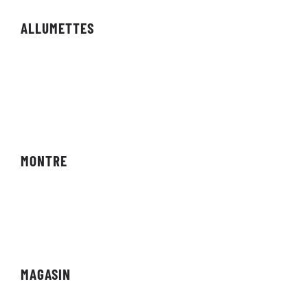
ALLUMETTES
Agencements
Résultats
Compétitions
MONTRE
Diffusions en direct
Vidéo à la demande
MAGASIN