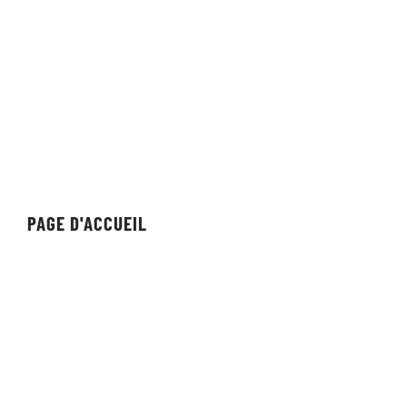
Nevada Localisation :
1575 Delucchi Lane
Suite 116
Reno, Nevada 89502
PAGE D'ACCUEIL
Organisation
Équipe
Individuel
Streameur/Créateur
Revue
Vitrine