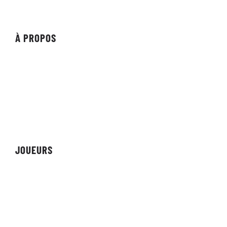
À PROPOS
À propos de l'organisation
Commanditaires
Les partenaires
Réalisations
JOUEURS
Équipes
Personnes
Streamers/Créateurs